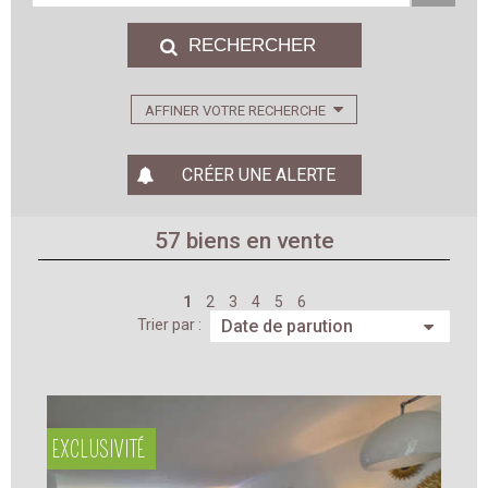
AFFINER VOTRE RECHERCHE
CRÉER UNE ALERTE
57
biens en vente
1
2
3
4
5
6
Trier par :
EXCLUSIVITÉ