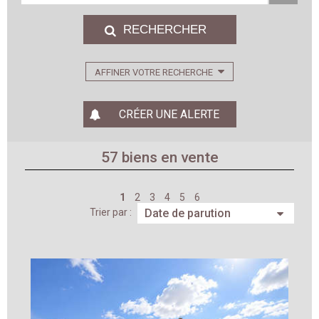
AFFINER VOTRE RECHERCHE
CRÉER UNE ALERTE
57
biens en vente
1
2
3
4
5
6
Trier par :