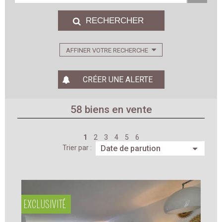
AFFINER VOTRE RECHERCHE
CRÉER UNE ALERTE
58
biens en vente
1
2
3
4
5
6
Trier par :
EXCLUSIVITÉ