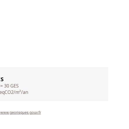
ES
<= 30 GES
eqCO2/m²/an
:
www.georisques.gouv.fr