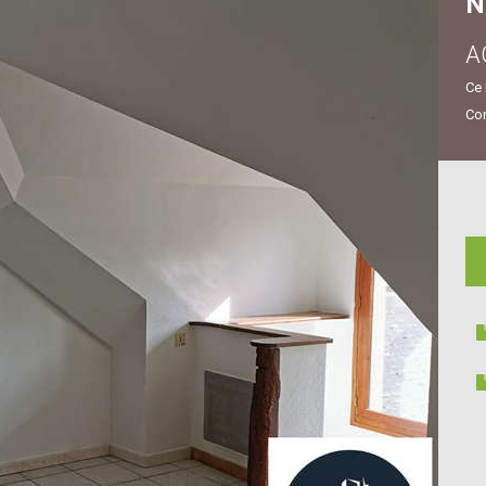
N
A
Ce 
Con