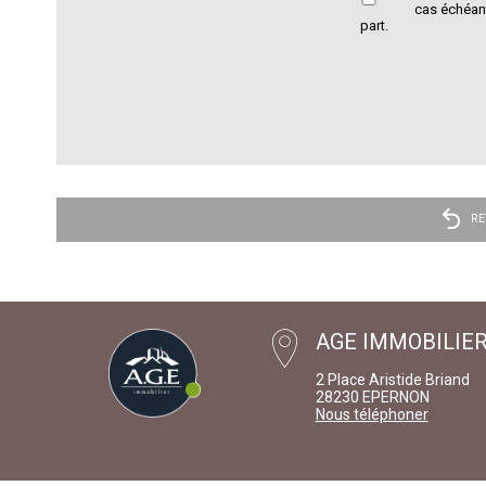
cas échéant
part.
RE
AGE IMMOBILIE
2 Place Aristide Briand
28230 EPERNON
Nous téléphoner