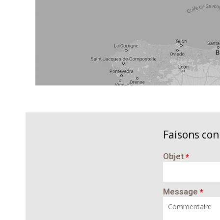
Faisons co
Objet
*
Message
*